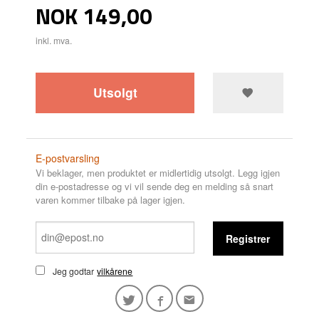
Pris
NOK
149,00
inkl. mva.
Utsolgt
E-postvarsling
Vi beklager, men produktet er midlertidig utsolgt. Legg igjen
din e-postadresse og vi vil sende deg en melding så snart
varen kommer tilbake på lager igjen.
Registrer
Jeg godtar
vilkårene