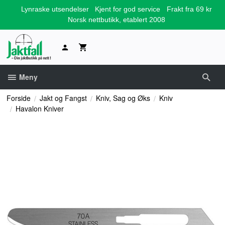
Gå
Lynraske utsendelser
Kjent for god service
Frakt fra 69 kr
til
Norsk nettbutikk, etablert 2008
innholdet
Meny
Forside
Jakt og Fangst
Kniv, Sag og Øks
Kniv
Havalon Kniver