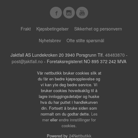
Frakt
Kjøpsbetingelser
Sikkerhet og personvern
Nyhetsbrev
Ofte stilte spørsmål
Jaktfall AS Lundekroken 20 3940 Porsgrunn Tlf.
48483870
-
post@jaktfall.no
- Foretaksregisteret NO 895 372 242 MVA
Vår nettbutikk bruker cookies slik at
du får en bedre kjøpsopplevelse og
vi kan yte deg bedre service. Vi
bruker cookies hovedsaklig til å
lagre innloggingsdetaljer og huske
hva du har puttet i handlekurven
din. Fortsett å bruke siden som
normalt om du godtar dette.
Les
mer
eller
endre innstillinger for
cookies.
Powered by
24Nettbutikk