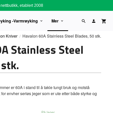
nettbutikk, etablert 2008
øyking -Varmrøyking
Mer
on Kniver
Havalon 60A Stainless Steel Blades, 50 stk.
A Stainless Steel
stk.
ommer er 60A i stand til å takle tungt bruk og motstå
t for envher seriøs jeger som er ute etter både styrke og
På lager