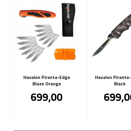
Havalon Piranta-Edge
Havalon Piranta-
Blaze Orange
Black
Pris
Pris
699,00
699,0
inkl.
inkl.
mva.
mva.