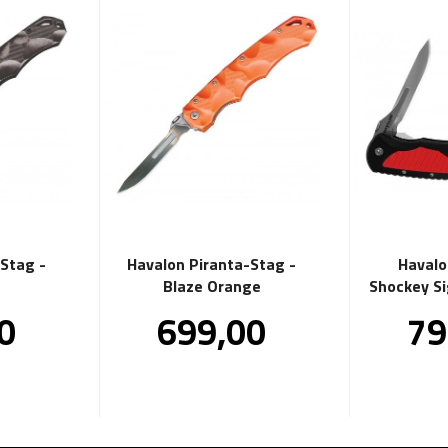
Stag -
Havalon Piranta-Stag -
Havalo
Blaze Orange
Shockey Si
Pris
Pr
0
699,00
79
inkl.
mva.