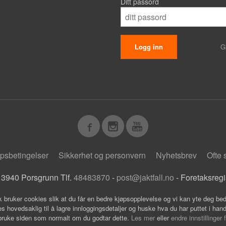
Ditt passord
G
psbetingelser
Sikkerhet og personvern
Nyhetsbrev
Ofte 
 3940 Porsgrunn Tlf.
48483870
-
post@jaktfall.no
- Foretaksreg
k bruker cookies slik at du får en bedre kjøpsopplevelse og vi kan yte deg bed
s hovedsaklig til å lagre innloggingsdetaljer og huske hva du har puttet i han
 bruke siden som normalt om du godtar dette.
Les mer
eller
endre innstillinger 