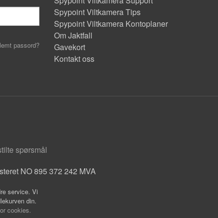
Spypoint Viltkamera Support
Spypoint Viltkamera Tips
Spypoint Viltkamera Kontoplaner
Om Jaktfall
lemt passord?
Gavekort
Kontakt oss
stilte spørsmål
isteret NO 895 372 242 MVA
re service. Vi
dlekurven din.
for cookies.