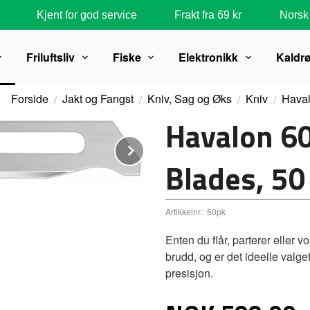
Kjent for god service
Frakt fra 69 kr
Norsk 
Friluftsliv
Fiske
Elektronikk
Kaldr
Forside
Jakt og Fangst
Kniv, Sag og Øks
Kniv
Haval
Havalon 60
Next
Blades, 50 
Artikkelnr.:
50pk
Enten du flår, parterer eller v
brudd, og er det ideelle valge
presisjon.