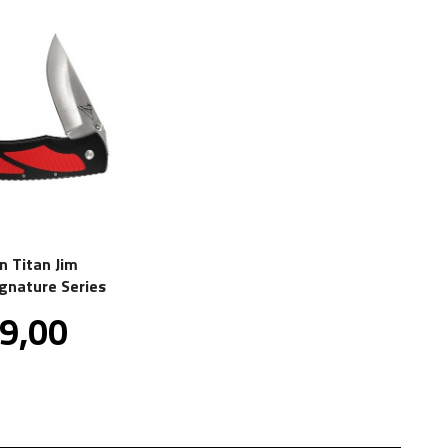
n Titan Jim
gnature Series
is
9,00
inkl.
mva.