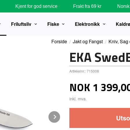
Kjent for god service
Frakt fra 69 kr
Norsk 
Friluftsliv
Fiske
Elektronikk
Kaldr
Forside
Jakt og Fangst
Kniv, Sag
EKA SwedB
Artikkelnr.:
715008
Pris
NOK
1 399,0
inkl. mva.
Next
Utso