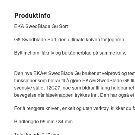
Produktinfo
EKA SwedBlade G6 Sort
G6 Swedblade Sort, den ultimate kniven for jegeren.
Bytt mellom flåkniv og bukåpnerblad på samme kniv.
Den nye EKA® SwedBlade G6 bruker et velprøvd og testet 
funksjoner som bidrar til å gjøre EKA® SwedBlade G6 til 
svenske stålet 12C27, noe som bidrar til lang holdbarhet
bevegelse når låseknappen trykkes inn. Den har også et f
For å rengjøre kniven, enkelt og uten verktøy, klikker du 
Bladlengde 95 mm / 84 mm
Total lengde 217 mm