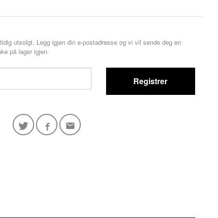
tidig utsolgt. Legg igjen din e-postadresse og vi vil sende deg en
ke på lager igjen.
Registrer