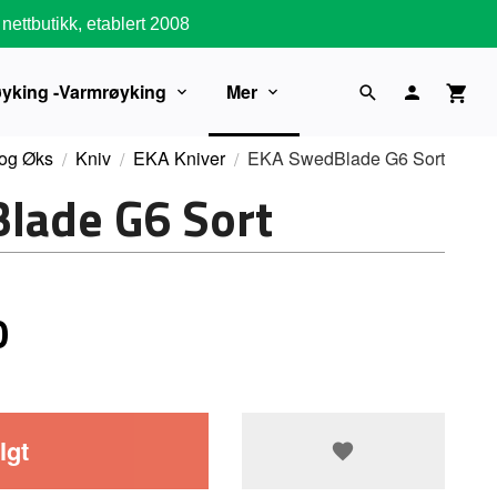
nettbutikk, etablert 2008
øyking -Varmrøyking
Mer
 og Øks
Kniv
EKA Kniver
EKA SwedBlade G6 Sort
lade G6 Sort
0
lgt