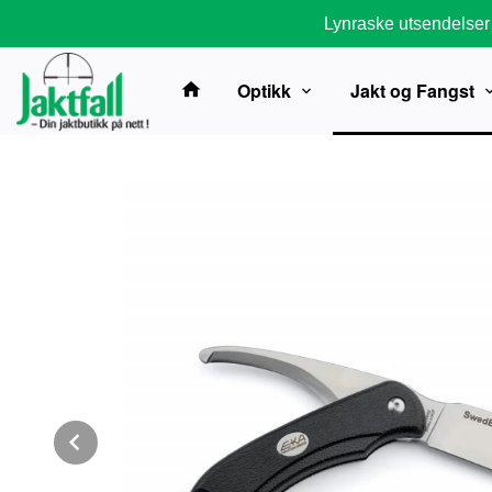
Gå
Lynraske utsendelser
til
innholdet
Optikk
Jakt og Fangst
Prev