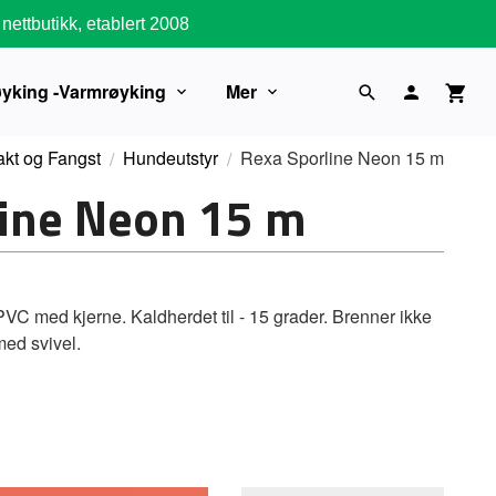
nettbutikk, etablert 2008
øyking -Varmrøyking
Mer
akt og Fangst
Hundeutstyr
Rexa Sporline Neon 15 m
line Neon 15 m
VC med kjerne. Kaldherdet til - 15 grader. Brenner ikke
med svivel.