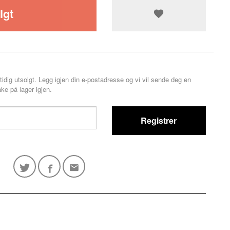
lgt
tidig utsolgt. Legg igjen din e-postadresse og vi vil sende deg en
ke på lager igjen.
Registrer