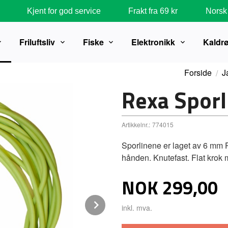
Kjent for god service
Frakt fra 69 kr
Norsk 
Friluftsliv
Fiske
Elektronikk
Kaldr
Forside
J
Rexa Spor
Artikkelnr.:
774015
Sporlinene er laget av 6 mm P
hånden. Knutefast. Flat krok 
Pris
NOK
299,00
Next
inkl. mva.