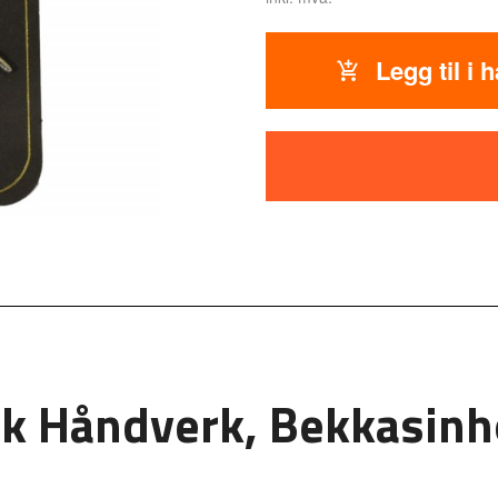
Legg til i 
lsk Håndverk, Bekkasin