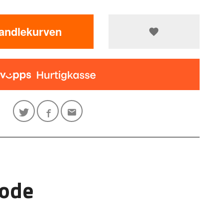
handlekurven
hode