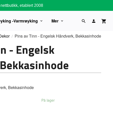
nettbutikk, etablert 2008
øyking -Varmrøyking
Mer
Dekor
Pins av Tinn - Engelsk Håndverk, Bekkasinhode
nn - Engelsk
 Bekkasinhode
verk, Bekkasinhode
På lager