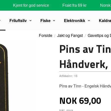
Kjent for god service
Frakt fra 69 kr
Norsk 
Friluftsliv
Fiske
Elektronikk
Kaldr
Forside
Jakt og Fangst
Gavetips og 
Pins av Ti
Håndverk,
Artikkelnr.:
16
Pins av Tinn - Engelsk Hånd
Pris
NOK
69,00
inkl. mva.