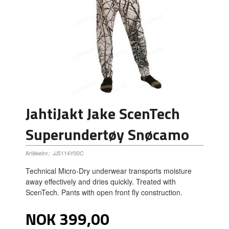
JahtiJakt Jake ScenTech
Superundertøy Snøcamo
Artikkelnr.:
JJ5114Y00C
Technical Micro-Dry underwear transports moisture
away effectively and dries quickly. Treated with
ScenTech. Pants with open front fly construction.
Pris
NOK
399,00