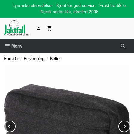
Gå
Lynraske utsendelser
Kjent for god service
Frakt fra 69 kr
til
Norsk nettbutikk, etablert 2008
innholdet
Meny
Forside
Bekledning
Belter
Prev
N