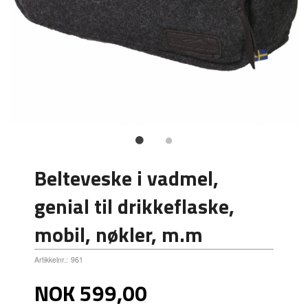
Belteveske i vadmel,
genial til drikkeflaske,
mobil, nøkler, m.m
Artikkelnr.:
961
Pris
NOK
599,00