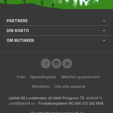
PARTNERE
DIN KONTO
OM BUTIKKEN
Frakt
Kjøpsbetingelser
Sikkerhet og personvern
Nyhetsbrev
Ofte stilte spørsmål
Jaktfall AS Lundekroken 20 3940 Porsgrunn Tlf.
48483870
-
post@jaktfall.no
- Foretaksregisteret NO 895 372 242 MVA
Vår nettbutikk bruker cookies slik at