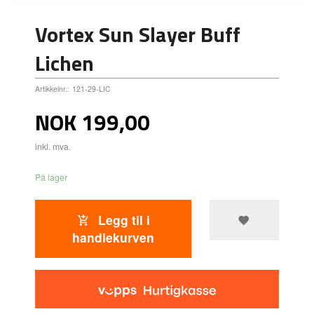
Vortex Sun Slayer Buff
Lichen
Artikkelnr.:
121-29-LIC
Pris
NOK
199,00
inkl. mva.
På lager
Legg til i
handlekurven