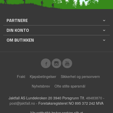
PARTNERE
DIN KONTO
OM BUTIKKEN
Frakt
Kjøpsbetingelser
Sikkerhet og personvern
Nyhetsbrev
Ofte stilte spørsmål
Jaktfall AS Lundekroken 20 3940 Porsgrunn Tlf.
48483870
-
post@jaktfall.no
- Foretaksregisteret NO 895 372 242 MVA
Vår nettbutikk bruker cookies slik at