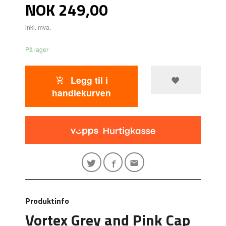
Pris
NOK
249,00
inkl. mva.
På lager
Legg til i
handlekurven
Produktinfo
Vortex Grey and Pink Cap