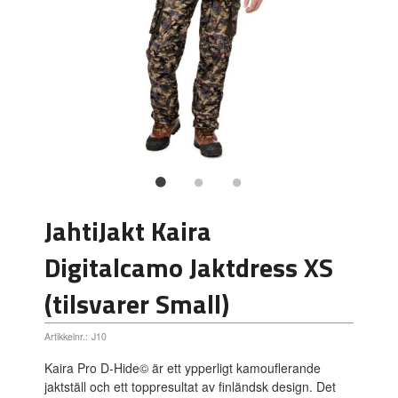
JahtiJakt Kaira
Digitalcamo Jaktdress XS
(tilsvarer Small)
Artikkelnr.:
J10
Kaira Pro D-Hide© är ett ypperligt kamouflerande
jaktställ och ett toppresultat av finländsk design. Det