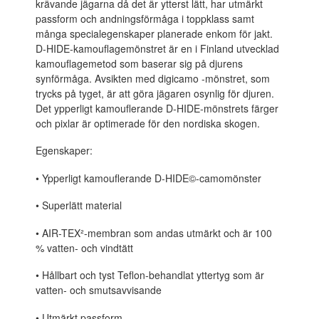
krävande jägarna då det är ytterst lätt, har utmärkt
passform och andningsförmåga i toppklass samt
många specialegenskaper planerade enkom för jakt.
D-HIDE-kamouflagemönstret är en i Finland utvecklad
kamouflagemetod som baserar sig på djurens
synförmåga. Avsikten med digicamo -mönstret, som
trycks på tyget, är att göra jägaren osynlig för djuren.
Det ypperligt kamouflerande D-HIDE-mönstrets färger
och pixlar är optimerade för den nordiska skogen.
Egenskaper:
• Ypperligt kamouflerande D-HIDE©-camomönster
• Superlätt material
• AIR-TEX²-membran som andas utmärkt och är 100
% vatten- och vindtätt
• Hållbart och tyst Teflon-behandlat yttertyg som är
vatten- och smutsavvisande
• Utmärkt passform