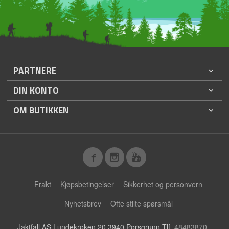
PARTNERE
DIN KONTO
OM BUTIKKEN
Frakt
Kjøpsbetingelser
Sikkerhet og personvern
Nyhetsbrev
Ofte stilte spørsmål
Jaktfall AS Lundekroken 20 3940 Porsgrunn Tlf.
48483870
-