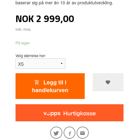
baserar sig på mer än 10 år av produktutveckling.
Pris
NOK
2 999,00
inkl. mva.
På lager
Velg størrelse her:
Legg til i
handlekurven