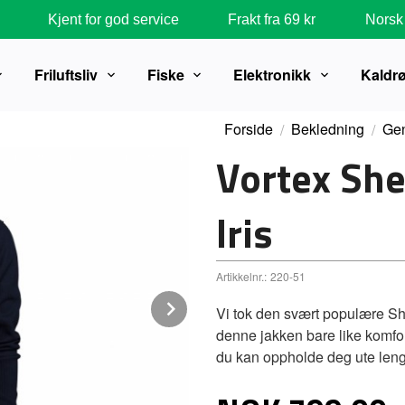
Kjent for god service
Frakt fra 69 kr
Norsk 
Friluftsliv
Fiske
Elektronikk
Kaldr
Forside
Bekledning
Gen
Vortex She
Iris
Artikkelnr.:
220-51
Next
Vi tok den svært populære Sh
denne jakken bare like komfo
du kan oppholde deg ute leng