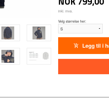
Pris
NOK
799,00
inkl. mva.
Velg størrelse her:
Legg til i 