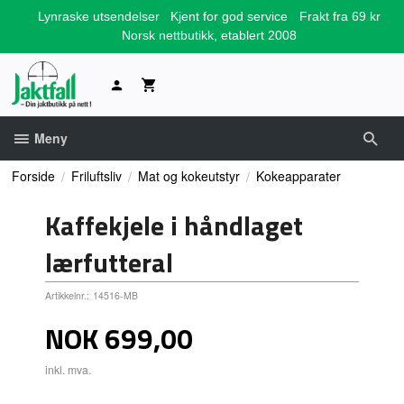
Gå
Lynraske utsendelser
Kjent for god service
Frakt fra 69 kr
til
Norsk nettbutikk, etablert 2008
innholdet
Meny
Forside
Friluftsliv
Mat og kokeutstyr
Kokeapparater
Kaffekjele i håndlaget
lærfutteral
Artikkelnr.:
14516-MB
Pris
NOK
699,00
inkl. mva.