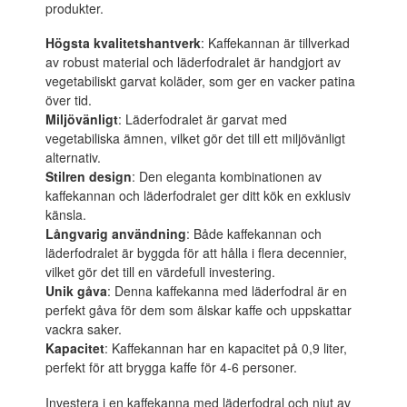
produkter.
Högsta kvalitetshantverk
: Kaffekannan är tillverkad
av robust material och läderfodralet är handgjort av
vegetabiliskt garvat koläder, som ger en vacker patina
över tid.
Miljövänligt
: Läderfodralet är garvat med
vegetabiliska ämnen, vilket gör det till ett miljövänligt
alternativ.
Stilren design
: Den eleganta kombinationen av
kaffekannan och läderfodralet ger ditt kök en exklusiv
känsla.
Långvarig användning
: Både kaffekannan och
läderfodralet är byggda för att hålla i flera decennier,
vilket gör det till en värdefull investering.
Unik gåva
: Denna kaffekanna med läderfodral är en
perfekt gåva för dem som älskar kaffe och uppskattar
vackra saker.
Kapacitet
: Kaffekannan har en kapacitet på 0,9 liter,
perfekt för att brygga kaffe för 4-6 personer.
Investera i en kaffekanna med läderfodral och njut av