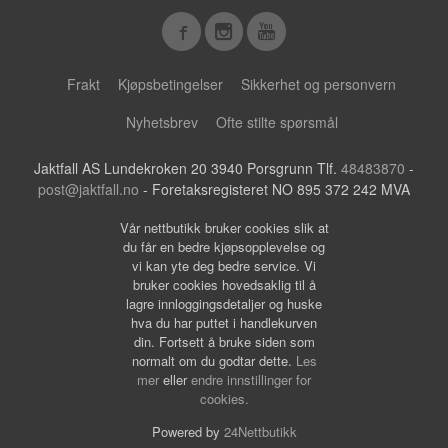
Frakt
Kjøpsbetingelser
Sikkerhet og personvern
Nyhetsbrev
Ofte stilte spørsmål
Jaktfall AS Lundekroken 20 3940 Porsgrunn Tlf.
48483870
-
post@jaktfall.no
- Foretaksregisteret NO 895 372 242 MVA
Vår nettbutikk bruker cookies slik at
du får en bedre kjøpsopplevelse og
vi kan yte deg bedre service. Vi
bruker cookies hovedsaklig til å
lagre innloggingsdetaljer og huske
hva du har puttet i handlekurven
din. Fortsett å bruke siden som
normalt om du godtar dette.
Les
mer
eller
endre innstillinger for
cookies.
Powered by
24Nettbutikk