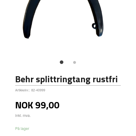
Behr splittringtang rustfri
Artikkelnr.:
82-40999
Pris
NOK
99,00
inkl. mva.
På lager