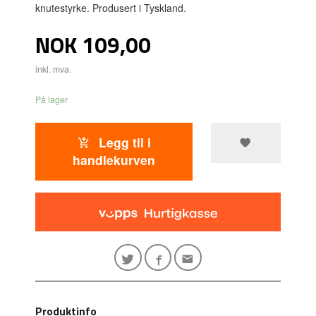
knutestyrke. Produsert i Tyskland.
Pris
NOK
109,00
inkl. mva.
På lager
Legg til i
handlekurven
Produktinfo