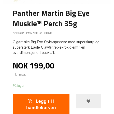
Panther Martin Big Eye
Muskie™ Perch 35g
Artikkelnr.:
PMMKBE 22 PERCH
Gigantiske Big Eye Style-spinnere med superskarp og
supersterk Eagle Claw® treblekrok gjemt i en
overdimensjonert bucktail.
Pris
NOK
199,00
inkl. mva.
På lager
Legg til i
handlekurven