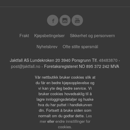
Frakt
Kjøpsbetingelser
Sikkerhet og personvern
Nyhetsbrev
Ofte stilte spørsmål
Jaktfall AS Lundekroken 20 3940 Porsgrunn Tlf.
48483870
-
post@jaktfall.no
- Foretaksregisteret NO 895 372 242 MVA
Vår nettbutikk bruker cookies slik at
du får en bedre kjøpsopplevelse og
vi kan yte deg bedre service. Vi
bruker cookies hovedsaklig til å
lagre innloggingsdetaljer og huske
hva du har puttet i handlekurven
din. Fortsett å bruke siden som
normalt om du godtar dette.
Les
mer
eller
endre innstillinger for
cookies.