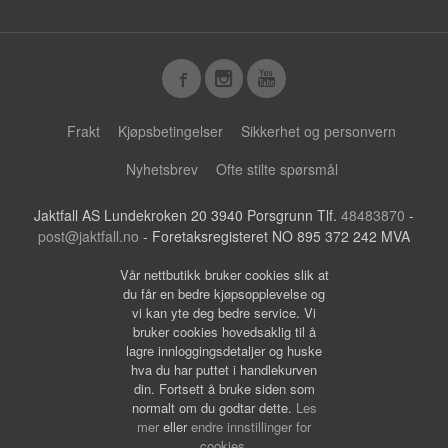
Frakt
Kjøpsbetingelser
Sikkerhet og personvern
Nyhetsbrev
Ofte stilte spørsmål
Jaktfall AS Lundekroken 20 3940 Porsgrunn Tlf.
48483870
-
post@jaktfall.no
- Foretaksregisteret NO 895 372 242 MVA
Vår nettbutikk bruker cookies slik at
du får en bedre kjøpsopplevelse og
vi kan yte deg bedre service. Vi
bruker cookies hovedsaklig til å
lagre innloggingsdetaljer og huske
hva du har puttet i handlekurven
din. Fortsett å bruke siden som
normalt om du godtar dette.
Les
mer
eller
endre innstillinger for
cookies.