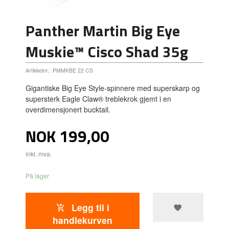
Panther Martin Big Eye
Muskie™ Cisco Shad 35g
Artikkelnr.:
PMMKBE 22 CS
Gigantiske Big Eye Style-spinnere med superskarp og
supersterk Eagle Claw® treblekrok gjemt i en
overdimensjonert bucktail.
Pris
NOK
199,00
inkl. mva.
På lager
Legg til i
handlekurven