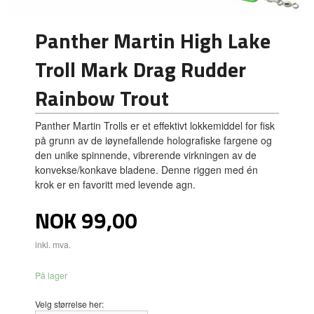
Panther Martin High Lake
Troll Mark Drag Rudder
Rainbow Trout
Panther Martin Trolls er et effektivt lokkemiddel for fisk
på grunn av de iøynefallende holografiske fargene og
den unike spinnende, vibrerende virkningen av de
konvekse/konkave bladene. Denne riggen med én
krok er en favoritt med levende agn.
Pris
NOK
99,00
inkl. mva.
På lager
Velg størrelse her: