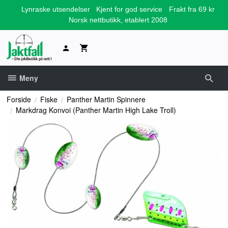
Gå
Lynraske utsendelser
Kjent for god service
Frakt fra 69 kr
til
Norsk nettbutikk, etablert 2008
innholdet
Meny
Forside
Fiske
Panther Martin Spinnere
Markdrag Konvoi (Panther Martin High Lake Troll)