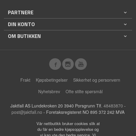
PARTNERE
DIN KONTO
OM BUTIKKEN
Frakt
Kjøpsbetingelser
Sikkerhet og personvern
Nyhetsbrev
Ofte stilte spørsmål
Jaktfall AS Lundekroken 20 3940 Porsgrunn Tlf.
48483870
-
post@jaktfall.no
- Foretaksregisteret NO 895 372 242 MVA
Vår nettbutikk bruker cookies slik at
du får en bedre kjøpsopplevelse og
vi kan yte deg bedre service. Vi