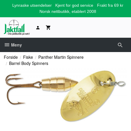
Gå
Lynraske utsendelser
Kjent for god service
Frakt fra 69 kr
til
Norsk nettbutikk, etablert 2008
innholdet
Meny
Forside
Fiske
Panther Martin Spinnere
Barrel Body Spinners