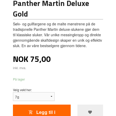
Panther Martin Deluxe
Gold
Sølv- og gullfargene og de malte mønstrene på de
tradisjonelle Panther Martin deluxe-slukene gjør dem
til klassiske sluker. Vår unike messingkropp og direkte
gjennomgående skaftdesign skaper en unik og effektiv
sluk. En av våre bestselgere gjennom tidene.
Pris
NOK
75,00
inkl. mva.
På lager
Velg vekt her:
Legg til i