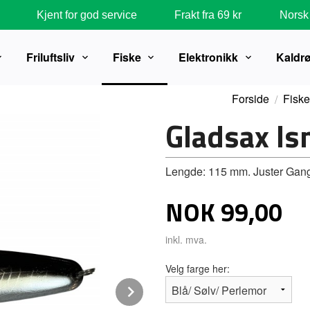
Kjent for god service
Frakt fra 69 kr
Norsk 
Friluftsliv
Fiske
Elektronikk
Kaldr
Forside
Fiske
Gladsax I
Lengde: 115 mm. Juster Gang
Pris
NOK
99,00
inkl. mva.
Velg farge her:
Next