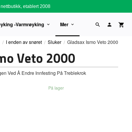
nettbutikk, etablert 2008
øyking -Varmrøyking
Mer
I enden av snøret
Sluker
Gladsax Ismo Veto 2000
smo Veto 2000
en Ved Å Endre Innfesting På Treblekrok
På lager