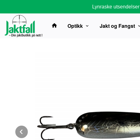
Gå
Lynraske utsendelser
til
innholdet
Optikk
Jakt og Fangst
Prev