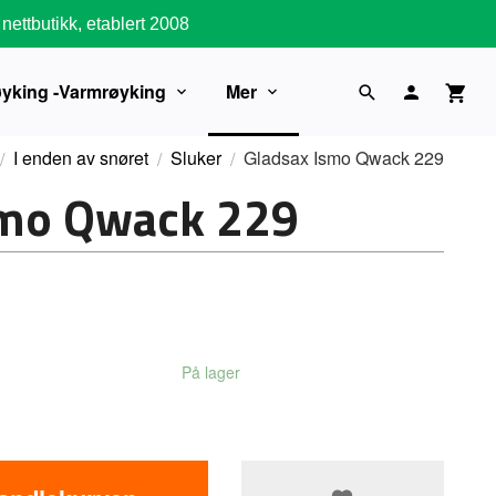
nettbutikk, etablert 2008
øyking -Varmrøyking
Mer
I enden av snøret
Sluker
Gladsax Ismo Qwack 229
smo Qwack 229
På lager