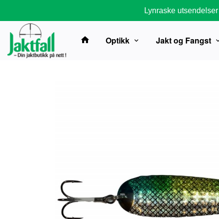
Gå
Lynraske utsendelser
til
innholdet
Optikk
Jakt og Fangst