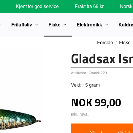
Kjent for god service
Frakt fra 69 kr
Norsk 
Friluftsliv
Fiske
Elektronikk
Kaldr
Forside
Fiske
Gladsax I
Artikkelnr.:
Qwack 229
Vekt: 15 gram
Pris
NOK
99,00
inkl. mva.