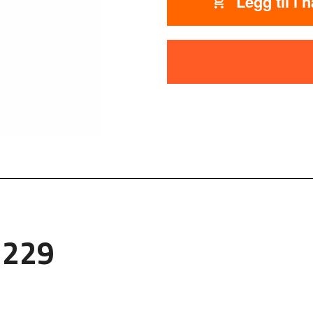
Legg til i 
 229