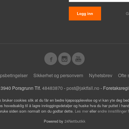
G
psbetingelser
Sikkerhet og personvern
Nyhetsbrev
Ofte 
 3940 Porsgrunn Tlf.
48483870
-
post@jaktfall.no
- Foretaksreg
k bruker cookies slik at du får en bedre kjøpsopplevelse og vi kan yte deg bed
s hovedsaklig til å lagre innloggingsdetaljer og huske hva du har puttet i han
 bruke siden som normalt om du godtar dette.
Les mer
eller
endre innstillinger 
Powered by
24Nettbutikk