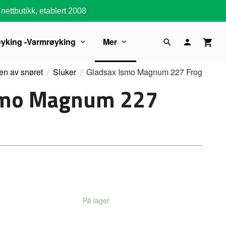
nettbutikk, etablert 2008
øyking -Varmrøyking
Mer
en av snøret
Sluker
Gladsax Ismo Magnum 227 Frog
smo Magnum 227
På lager