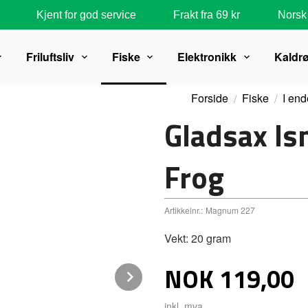
Kjent for god service
Frakt fra 69 kr
Norsk 
Friluftsliv
Fiske
Elektronikk
Kaldr
Forside
Fiske
I end
Gladsax I
Frog
Artikkelnr.:
Magnum 227
Vekt: 20 gram
Pris
NOK
119,00
Next
inkl. mva.