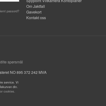
Spypoint Viltkamera Kontoplaner
Om Jaktfall
lemt passord?
Gavekort
Kontakt oss
stilte spørsmål
isteret NO 895 372 242 MVA
re service. Vi
dlekurven din.
for cookies.