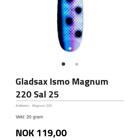
Gladsax Ismo Magnum
220 Sal 25
Artikkelnr.:
Magnum 220
Vekt: 20 gram
Pris
NOK
119,00