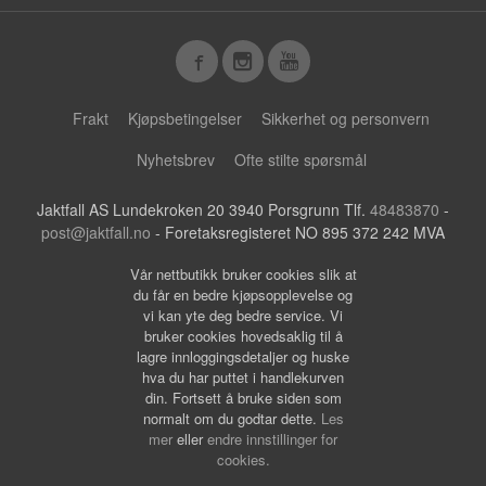
Frakt
Kjøpsbetingelser
Sikkerhet og personvern
Nyhetsbrev
Ofte stilte spørsmål
Jaktfall AS Lundekroken 20 3940 Porsgrunn Tlf.
48483870
-
post@jaktfall.no
- Foretaksregisteret NO 895 372 242 MVA
Vår nettbutikk bruker cookies slik at
du får en bedre kjøpsopplevelse og
vi kan yte deg bedre service. Vi
bruker cookies hovedsaklig til å
lagre innloggingsdetaljer og huske
hva du har puttet i handlekurven
din. Fortsett å bruke siden som
normalt om du godtar dette.
Les
mer
eller
endre innstillinger for
cookies.