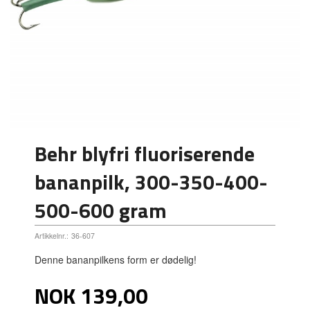
Behr blyfri fluoriserende
bananpilk, 300-350-400-
500-600 gram
Artikkelnr.:
36-607
Denne bananpilkens form er dødelig!
Pris
NOK
139,00