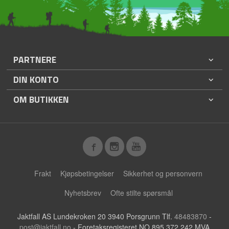
PARTNERE
DIN KONTO
OM BUTIKKEN
Frakt
Kjøpsbetingelser
Sikkerhet og personvern
Nyhetsbrev
Ofte stilte spørsmål
Jaktfall AS Lundekroken 20 3940 Porsgrunn Tlf.
48483870
-
post@jaktfall.no
- Foretaksregisteret NO 895 372 242 MVA