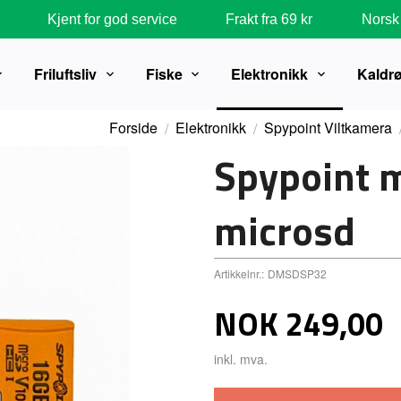
Kjent for god service
Frakt fra 69 kr
Norsk 
Friluftsliv
Fiske
Elektronikk
Kaldr
Forside
Elektronikk
Spypoint Viltkamera
Spypoint 
microsd
Artikkelnr.:
DMSDSP32
Pris
NOK
249,00
inkl. mva.