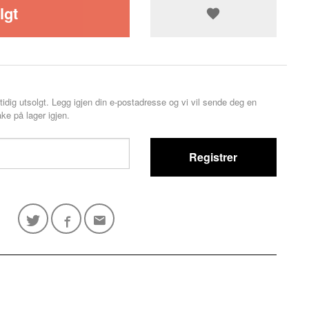
lgt
tidig utsolgt. Legg igjen din e-postadresse og vi vil sende deg en
ke på lager igjen.
Registrer