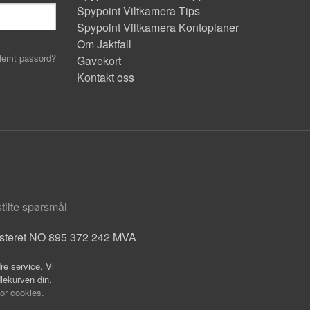
Spypoint Viltkamera Tips
Spypoint Viltkamera Kontoplaner
Om Jaktfall
lemt passord?
Gavekort
Kontakt oss
stilte spørsmål
isteret NO 895 372 242 MVA
re service. Vi
dlekurven din.
for cookies.