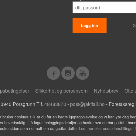
G
psbetingelser
Sikkerhet og personvern
Nyhetsbrev
Ofte 
 3940 Porsgrunn Tlf.
48483870
-
post@jaktfall.no
- Foretaksreg
k bruker cookies slik at du får en bedre kjøpsopplevelse og vi kan yte deg bed
s hovedsaklig til å lagre innloggingsdetaljer og huske hva du har puttet i han
 bruke siden som normalt om du godtar dette.
Les mer
eller
endre innstillinger 