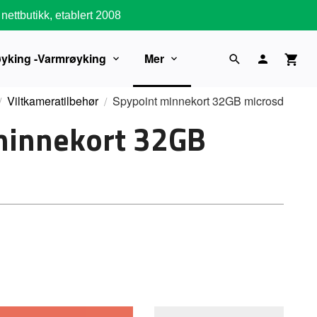
nettbutikk, etablert 2008
øyking -Varmrøyking
Mer
Viltkameratilbehør
Spypoint minnekort 32GB microsd
minnekort 32GB