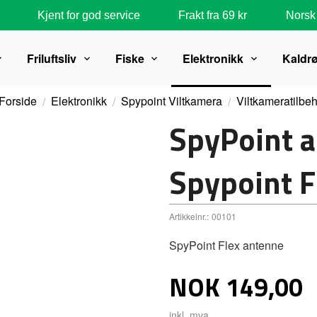
Kjent for god service
Frakt fra 69 kr
Norsk 
Friluftsliv
Fiske
Elektronikk
Kaldr
Forside
Elektronikk
Spypoint Viltkamera
Viltkameratilbe
SpyPoint an
Spypoint F
Artikkelnr.:
00101
SpyPoint Flex antenne
Pris
NOK
149,00
inkl. mva.