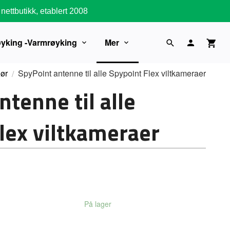
nettbutikk, etablert 2008
øyking -Varmrøyking
Mer
hør
SpyPoint antenne til alle Spypoint Flex viltkameraer
tenne til alle
lex viltkameraer
På lager