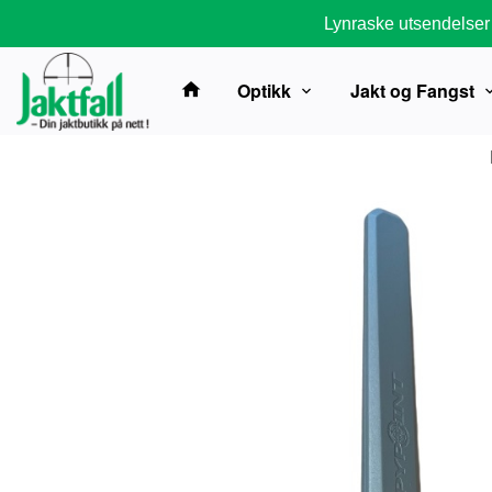
Gå
Lynraske utsendelser
til
innholdet
Optikk
Jakt og Fangst