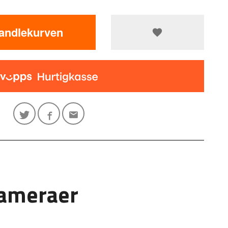
handlekurven
kameraer