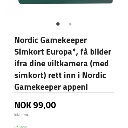
Nordic Gamekeeper
Simkort Europa*, få bilder
ifra dine viltkamera (med
simkort) rett inn i Nordic
Gamekeeper appen!
Pris
NOK
99,00
inkl. mva.
På lager