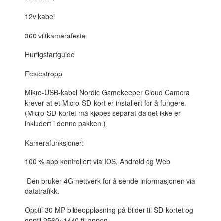
12v kabel
360 viltkamerafeste
Hurtigstartguide
Festestropp
Mikro-USB-kabel Nordic Gamekeeper Cloud Camera
krever at et Micro-SD-kort er installert for å fungere.
(Micro-SD-kortet må kjøpes separat da det ikke er
inkludert i denne pakken.)
Kamerafunksjoner:
100 % app kontrollert via IOS, Android og Web
Den bruker 4G-nettverk for å sende informasjonen via
datatrafikk.
Opptil 30 MP bildeoppløsning på bilder til SD-kortet og
opptil 2560×1440 til appen