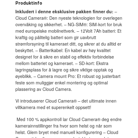
Produktinfo
Inkludert i denne eksklusive pakken finner du:
–
Cloud Camera®: Den nyeste teknologien for overlegen
overvåking og sikkerhet. – NG-SIM®: SIM-kort for bruk
med europeiske mobilnettverk. – 12Volt 7Ah batteri: Et
kraftig og pålitelig batteri som gir uavbrutt
strømforsyning til kameraet ditt, og sikrer at du alltid er
beskyttet. – Batterikabel: En kabel av høy kvalitet
designet for å sikre en stabil og effektiv forbindelse
mellom batteriet og kameraet. – SD-kort: Ekstra
lagringsplass for å lagre og sikre viktige opptak og
øyeblikk. – Camera mount Pro: Et robust og justerbart
feste som muliggjør enkel montering og optimal
plassering av Cloud Camera.
Vi introduserer Cloud Camera® – ​​det ultimate innen
viltkamera med et superenkelt oppsett!
Med 100 % appkontroll lar Cloud Camera® deg endre
kamerainnstillinger fra hvor som helst og når som
helst. Glem bryet med manuell konfigurering – Cloud