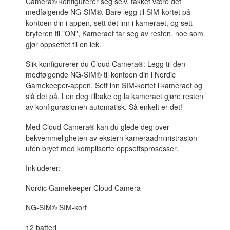
Camera® konfigurerer seg selv, takket være det
medfølgende NG-SIM®. Bare legg til SIM-kortet på
kontoen din i appen, sett det inn i kameraet, og sett
bryteren til "ON", Kameraet tar seg av resten, noe som
gjør oppsettet til en lek.
Slik konfigurerer du Cloud Camera®: Legg til den
medfølgende NG-SIM® til kontoen din i Nordic
Gamekeeper-appen. Sett inn SIM-kortet i kameraet og
slå det på. Len deg tilbake og la kameraet gjøre resten
av konfigurasjonen automatisk. Så enkelt er det!
Med Cloud Camera® kan du glede deg over
bekvemmeligheten av ekstern kameraadministrasjon
uten bryet med kompliserte oppsettsprosesser.
Inkluderer:
Nordic Gamekeeper Cloud Camera
NG-SIM® SIM-kort
12 batteri