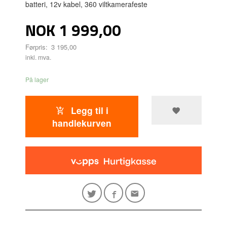
batteri, 12v kabel, 360 viltkamerafeste
Tilbud
NOK
1 999,00
Førpris:
3 195,00
inkl. mva.
På lager
Legg til i
handlekurven