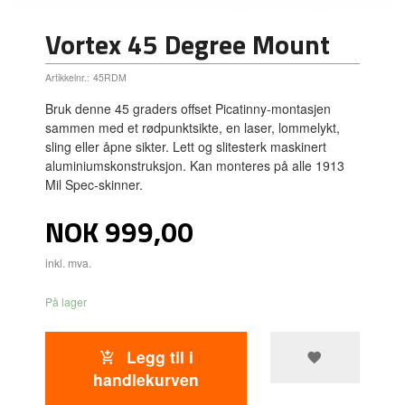
Vortex 45 Degree Mount
Artikkelnr.:
45RDM
Bruk denne 45 graders offset Picatinny-montasjen
sammen med et rødpunktsikte, en laser, lommelykt,
sling eller åpne sikter. Lett og slitesterk maskinert
aluminiumskonstruksjon. Kan monteres på alle 1913
Mil Spec-skinner.
Pris
NOK
999,00
inkl. mva.
På lager
Legg til i
handlekurven