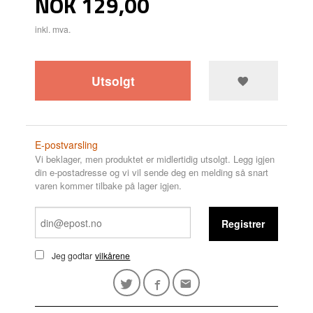
Pris
NOK
129,00
inkl. mva.
Utsolgt
E-postvarsling
Vi beklager, men produktet er midlertidig utsolgt. Legg igjen
din e-postadresse og vi vil sende deg en melding så snart
varen kommer tilbake på lager igjen.
Registrer
Jeg godtar
vilkårene