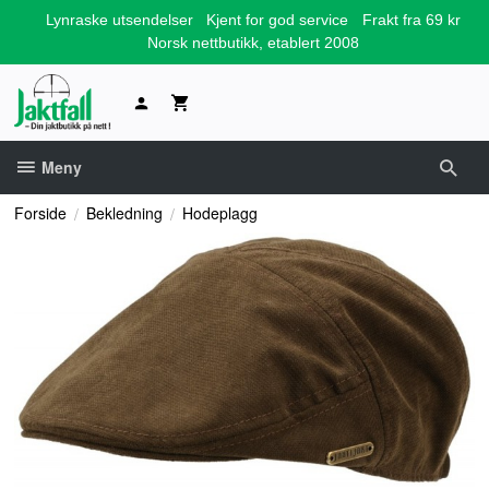
Gå
Lynraske utsendelser
Kjent for god service
Frakt fra 69 kr
til
Norsk nettbutikk, etablert 2008
innholdet
Meny
Forside
Bekledning
Hodeplagg