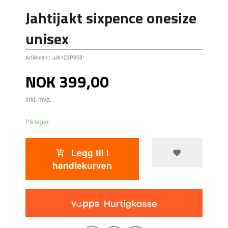
Jahtijakt sixpence onesize
unisex
Artikkelnr.:
JJ6123P858*
Pris
NOK
399,00
inkl. mva.
På lager
Legg til i
handlekurven