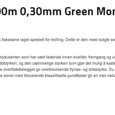
000m 0,30mm Green Mon
k fiskesene laget spesielt for trolling. Dette er den mest solgte s
produsenten som har vært ledende innen kvalitet, fremgang og ut
uddstyrken, og den utømmelige styrken som gjør det mulig å kaste
te overflatebelegget gir overbevisende frynse- og slitestyrke. 
ener med tilsvarende klassifiserte pundtester gir en mer natur