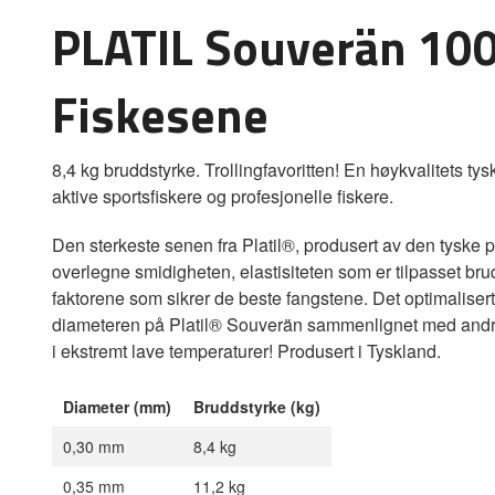
PLATIL Souverän 1
Fiskesene
8,4 kg bruddstyrke. Trollingfavoritten! En høykvalitets tys
aktive sportsfiskere og profesjonelle fiskere.
Den sterkeste senen fra Platil®, produsert av den tyske 
overlegne smidigheten, elastisiteten som er tilpasset br
faktorene som sikrer de beste fangstene. Det optimaliser
diameteren på Platil® Souverän sammenlignet med andre s
i ekstremt lave temperaturer! Produsert i Tyskland.
Diameter (mm)
Bruddstyrke (kg)
0,30 mm
8,4 kg
0,35 mm
11,2 kg