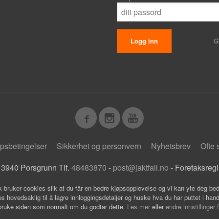
G
psbetingelser
Sikkerhet og personvern
Nyhetsbrev
Ofte 
 3940 Porsgrunn Tlf.
48483870
-
post@jaktfall.no
- Foretaksreg
k bruker cookies slik at du får en bedre kjøpsopplevelse og vi kan yte deg bed
s hovedsaklig til å lagre innloggingsdetaljer og huske hva du har puttet i han
 bruke siden som normalt om du godtar dette.
Les mer
eller
endre innstillinger 