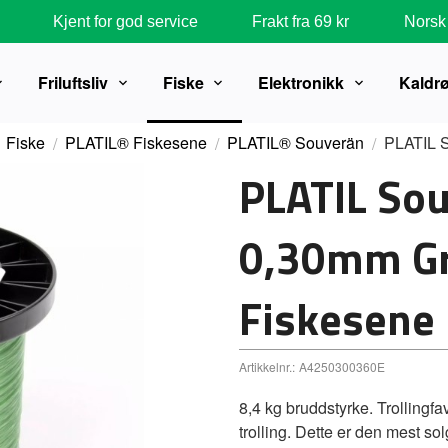
Kjent for god service
Frakt fra 69 kr
Norsk 
Friluftsliv
Fiske
Elektronikk
Kaldr
Fiske
PLATIL® Fiskesene
PLATIL® Souverän
PLATIL 
PLATIL So
0,30mm Gr
Fiskesene
Artikkelnr.:
A4250300360E
8,4 kg bruddstyrke. Trollingfav
trolling. Dette er den mest so