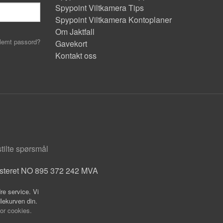
Spypoint Viltkamera Tips
Spypoint Viltkamera Kontoplaner
Om Jaktfall
lemt passord?
Gavekort
Kontakt oss
stilte spørsmål
isteret NO 895 372 242 MVA
re service. Vi
dlekurven din.
for cookies.