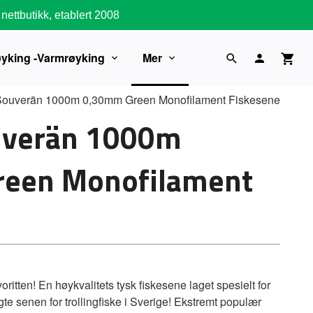
nettbutikk, etablert 2008
øyking -Varmrøyking
Mer
Souverän 1000m 0,30mm Green Monofilament Fiskesene
uverän 1000m
een Monofilament
oritten! En høykvalitets tysk fiskesene laget spesielt for
lgte senen for trollingfiske i Sverige! Ekstremt populær