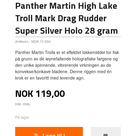
Panther Martin High Lake
Troll Mark Drag Rudder
Super Silver Holo 28 gram
Artikkelnr.:
MDR 15 SSH
Panther Martin Trolls er et effektivt lokkemiddel for fisk
på grunn av de iøynefallende holografiske fargene og
den unike spinnende, vibrerende virkningen av de
konvekse/konkave bladene. Denne riggen med én
krok er en favoritt med levende agn.
Pris
NOK
119,00
inkl. mva.
På lager
Legg til i