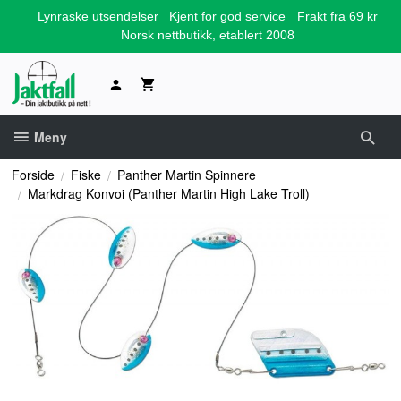
Gå
Lynraske utsendelser
Kjent for god service
Frakt fra 69 kr
til
Norsk nettbutikk, etablert 2008
innholdet
Meny
Forside
Fiske
Panther Martin Spinnere
Markdrag Konvoi (Panther Martin High Lake Troll)