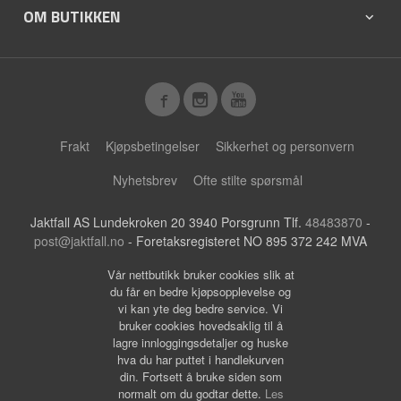
OM BUTIKKEN
Frakt
Kjøpsbetingelser
Sikkerhet og personvern
Nyhetsbrev
Ofte stilte spørsmål
Jaktfall AS Lundekroken 20 3940 Porsgrunn Tlf.
48483870
-
post@jaktfall.no
- Foretaksregisteret NO 895 372 242 MVA
Vår nettbutikk bruker cookies slik at
du får en bedre kjøpsopplevelse og
vi kan yte deg bedre service. Vi
bruker cookies hovedsaklig til å
lagre innloggingsdetaljer og huske
hva du har puttet i handlekurven
din. Fortsett å bruke siden som
normalt om du godtar dette.
Les