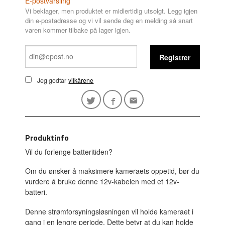
E-postvarsling
Vi beklager, men produktet er midlertidig utsolgt. Legg igjen
din e-postadresse og vi vil sende deg en melding så snart
varen kommer tilbake på lager igjen.
Registrer
Jeg godtar
vilkårene
Produktinfo
Vil du forlenge batteritiden?
Om du ønsker å maksimere kameraets oppetid, bør du
vurdere å bruke denne 12v-kabelen med et 12v-
batteri.
Denne strømforsyningsløsningen vil holde kameraet i
gang i en lengre periode. Dette betyr at du kan holde