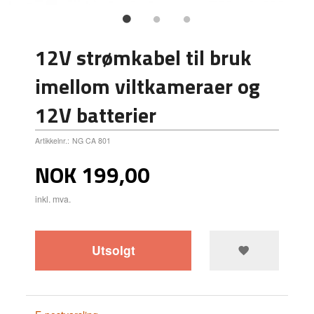
12V strømkabel til bruk
imellom viltkameraer og
12V batterier
Artikkelnr.:
NG CA 801
Pris
NOK
199,00
inkl. mva.
Utsolgt