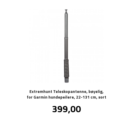
Extremhunt Teleskopantenne, bøyelig,
for Garmin hundepeilere, 22-131 cm, sort
Pris
399,00
inkl.
mva.