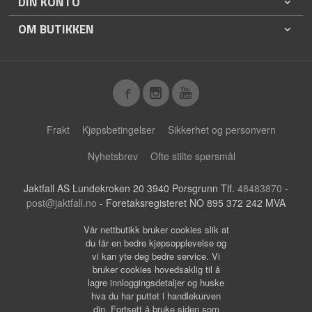
DIN KONTO
OM BUTIKKEN
Frakt
Kjøpsbetingelser
Sikkerhet og personvern
Nyhetsbrev
Ofte stilte spørsmål
Jaktfall AS Lundekroken 20 3940 Porsgrunn Tlf.
48483870
-
post@jaktfall.no
- Foretaksregisteret NO 895 372 242 MVA
Vår nettbutikk bruker cookies slik at
du får en bedre kjøpsopplevelse og
vi kan yte deg bedre service. Vi
bruker cookies hovedsaklig til å
lagre innloggingsdetaljer og huske
hva du har puttet i handlekurven
din. Fortsett å bruke siden som