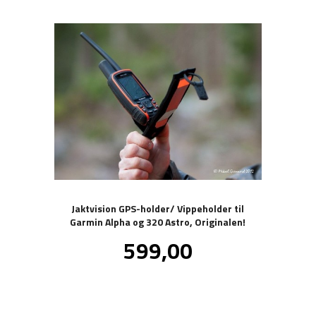
Jaktvision GPS-holder/ Vippeholder til
Garmin Alpha og 320 Astro, Originalen!
Pris
599,00
inkl.
mva.