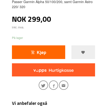
Passer Garmin Alpha 50/100/200, samt Garmin Astro
220/ 320
Pris
NOK
299,00
inkl. mva.
På lager
Kjøp
Vi anbefaler også