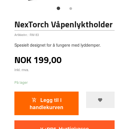
NexTorch Våpenlyktholder
Artikkelnr.:
RM 83
Spesielt designet for å fungere med lyddemper.
Pris
NOK
199,00
inkl. mva.
På lager
Legg til i
handlekurven