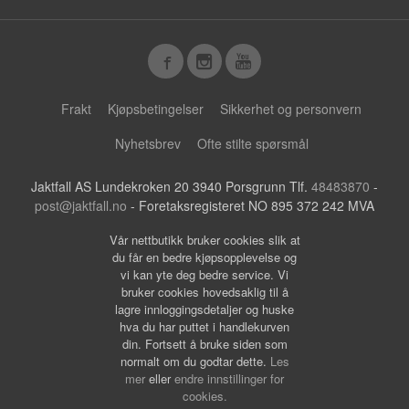
Frakt
Kjøpsbetingelser
Sikkerhet og personvern
Nyhetsbrev
Ofte stilte spørsmål
Jaktfall AS Lundekroken 20 3940 Porsgrunn Tlf.
48483870
-
post@jaktfall.no
- Foretaksregisteret NO 895 372 242 MVA
Vår nettbutikk bruker cookies slik at
du får en bedre kjøpsopplevelse og
vi kan yte deg bedre service. Vi
bruker cookies hovedsaklig til å
lagre innloggingsdetaljer og huske
hva du har puttet i handlekurven
din. Fortsett å bruke siden som
normalt om du godtar dette.
Les
mer
eller
endre innstillinger for
cookies.