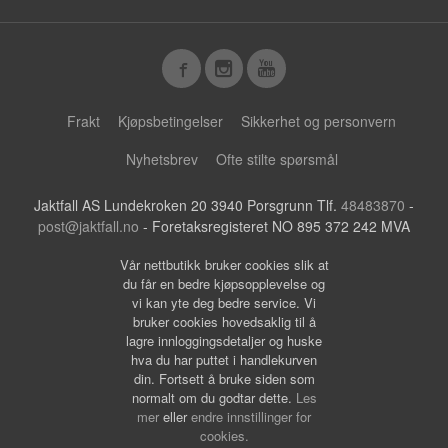
Frakt
Kjøpsbetingelser
Sikkerhet og personvern
Nyhetsbrev
Ofte stilte spørsmål
Jaktfall AS Lundekroken 20 3940 Porsgrunn Tlf.
48483870
-
post@jaktfall.no
- Foretaksregisteret NO 895 372 242 MVA
Vår nettbutikk bruker cookies slik at
du får en bedre kjøpsopplevelse og
vi kan yte deg bedre service. Vi
bruker cookies hovedsaklig til å
lagre innloggingsdetaljer og huske
hva du har puttet i handlekurven
din. Fortsett å bruke siden som
normalt om du godtar dette.
Les
mer
eller
endre innstillinger for
cookies.