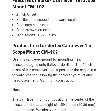
Features of Vortex Cantilever 1in Scope
Mount CM-102
2-inch Offset
Positions the scope in a forward location
Aluminum contruction
Base screws: 20 in/lbs
Ring screws: 15-20 in/lbs
Product Info for Vortex Cantilever 1in
Scope Mount CM-102
Use this cantilever mount for mounting 1-inch
telescopic sights onto flattop style rifles. The 2-inch
offset of this cantilever mount positions the scope in a
forward location, allowing the correct eye relief and
head placement. Aluminum construction.
Note
The cantilever ring mount positions the center of the
riflescope tube at a height of 1.59 inches (40.39 mm)
from the base. Weighs 6.7 ounces.