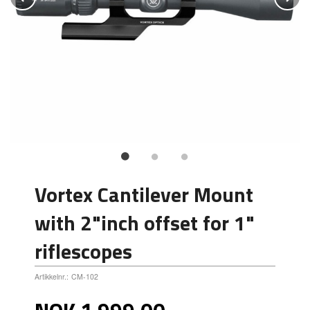
Vortex Cantilever Mount
with 2"inch offset for 1"
riflescopes
Artikkelnr.:
CM-102
Pris
NOK
1 999,00