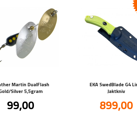
ther Martin DualFlash
EKA SwedBlade G4 L
Gold/Silver 5,5gram
Jaktkniv
Pris
Tilbud
99,00
899,00
inkl.
in
mva.
m