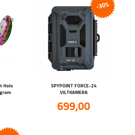
-30%
h Holo
SPYPOINT FORCE-24
5gram
VILTKAMERA
Tilbud
699,00
.
inkl.
.
mva.