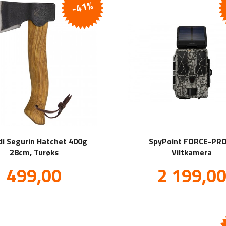
-41%
di Segurin Hatchet 400g
SpyPoint FORCE-PR
28cm, Turøks
Viltkamera
Tilbud
Tilbud
499,00
2 199,0
inkl.
mva.