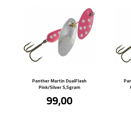
Panther Martin DualFlash
Pan
Pink/Silver 5,5gram
Pris
99,00
inkl.
mva.