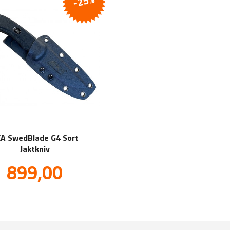
-25%
A SwedBlade G4 Sort
Jaktkniv
Tilbud
899,00
inkl.
mva.