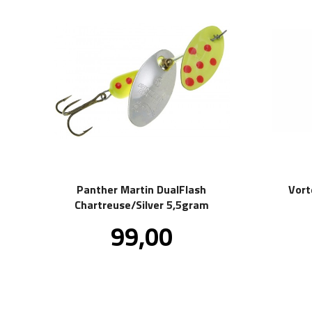
Panther Martin DualFlash
Vort
Chartreuse/Silver 5,5gram
Pris
99,00
inkl.
mva.