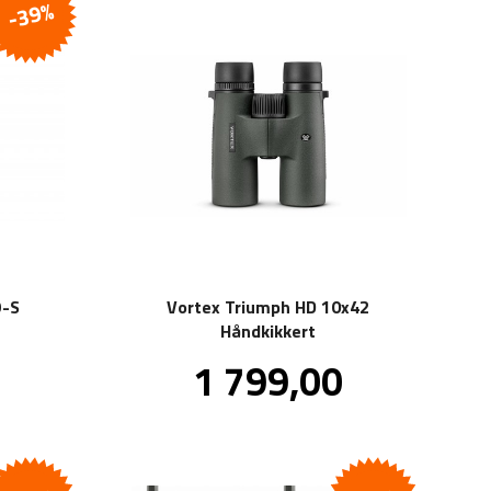
-39%
O-S
Vortex Triumph HD 10x42
Håndkikkert
Pris
0
1 799,00
inkl.
inkl.
mva.
mva.