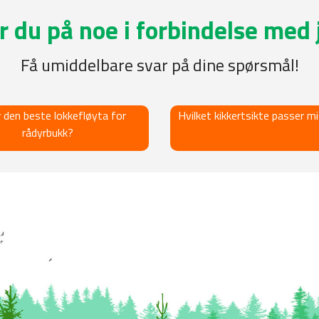
r du på noe i forbindelse med 
Få umiddelbare svar på dine spørsmål!
 den beste lokkefløyta for
Hvilket kikkertsikte passer m
rådyrbukk?