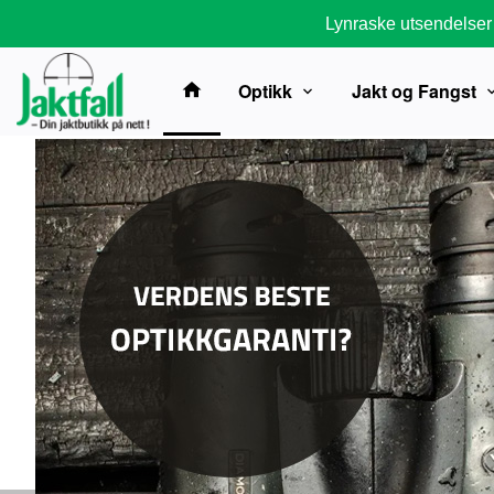
Gå
Lynraske utsendelser
til
innholdet
Optikk
Jakt og Fangst