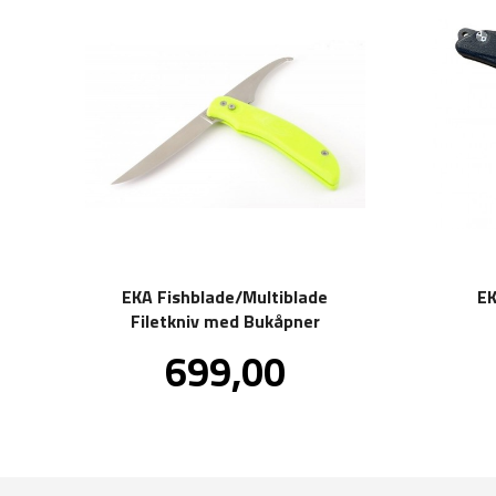
EKA Fishblade/Multiblade
EK
Filetkniv med Bukåpner
Pris
699,00
inkl.
mva.