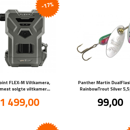
-17%
oint FLEX-M Viltkamera,
Panther Martin DualFlas
 mest solgte viltkamera
RainbowTrout Silver 5,
inne, (100 bilder gratis
Tilbud
Pris
1 499,00
99,00
inkl.
inkl
pr kamera, pr.mnd!)
mva.
mva