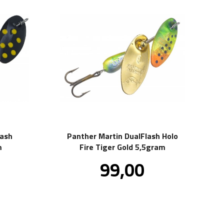
lash
Panther Martin DualFlash Holo
m
Fire Tiger Gold 5,5gram
Pris
99,00
.
inkl.
.
mva.