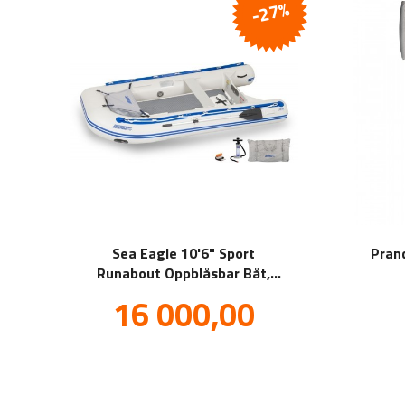
-27%
Sea Eagle 10'6" Sport
Pran
Runabout Oppblåsbar Båt,
Drop Stitch Deluxe Package
Tilbud
16 000,00
inkl.
mva.