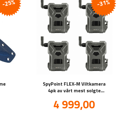
-25%
-31%
ime
SpyPoint FLEX-M Viltkamera
4pk av vårt mest solgte
viltkamera noensinne, (100
Tilbud
4 999,00
kl.
inkl.
bilder gratis pr kamera,
va.
mva.
pr.mnd!)