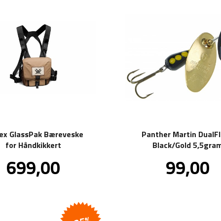
ex GlassPak Bæreveske
Panther Martin DualF
for Håndkikkert
Black/Gold 5,5gra
Pris
Pris
699,00
99,00
inkl.
inkl
mva.
mva