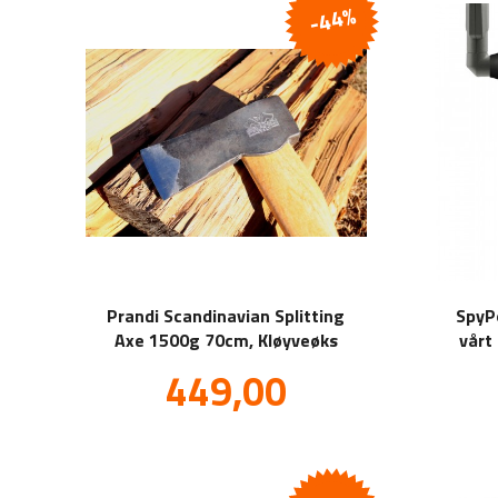
-44%
Prandi Scandinavian Splitting
SpyP
Axe 1500g 70cm, Kløyveøks
vårt
noens
Tilbud
449,00
inkl.
mva.